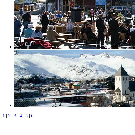
1
|
2
|
3
|
4
|
5
|
6